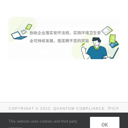
COPYRIGHT © 2022, QUANTUM COMPLIANCE.
沪ICP
备08012945号-10
This website uses cookies and third party
免责申明
OK