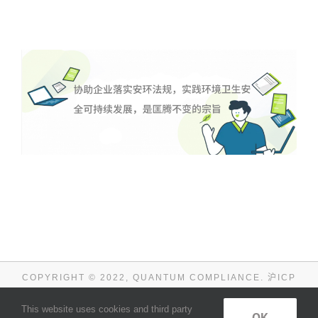
COPYRIGHT © 2022, QUANTUM COMPLIANCE.
沪ICP
备08012945号-10
This website uses cookies and third party
免责申明
OK