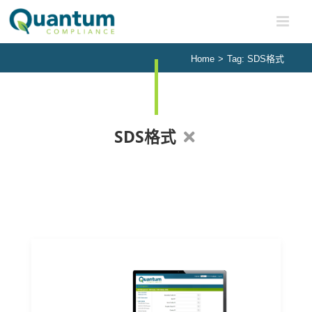
Skip
to
content
Home
>
Tag:
SDS格式
SDS格式